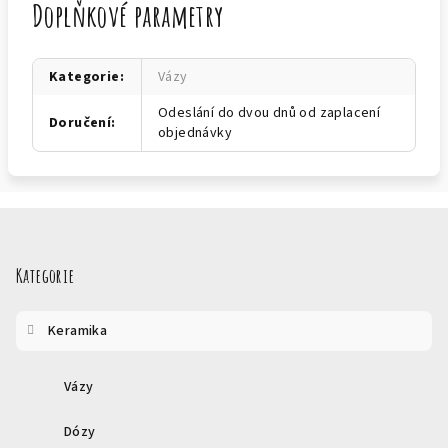
Doplňkové parametry
Kategorie
:
Vázy
Odeslání do dvou dnů od zaplacení
Doručení
:
objednávky
Z
á
p
Kategorie
a
t
Keramika
í
Vázy
Dózy