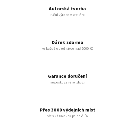
Autorská tvorba
ruční výroba v ateliéru
Dárek zdarma
ke každé objednávce nad 2000 Kč
Garance doručení
nepoškozeného zboží
Přes 3000 výdejních míst
přes Zásilkovnu po celé ČR