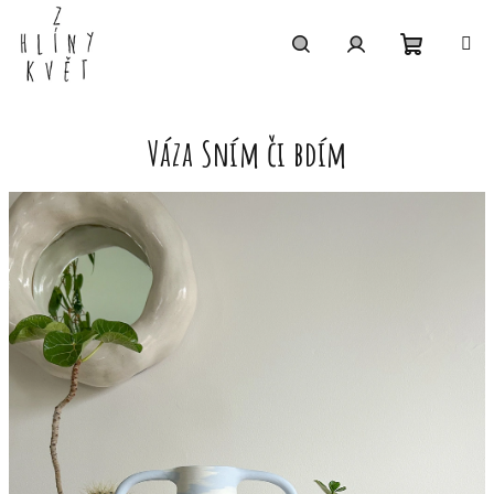
Přejít
na
obsah
Nákupní
Hledat
Přihlášení
košík
Váza Sním či bdím