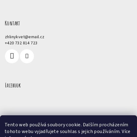
Kontakt
zhlinykvet
@
email.cz
+420 732 814 723
Facebook
Přijímáme online platby
Tento web používá soubory cookie. Dalším procházením
tohoto webu vyjadřujete souhlas s jejich používáním. Více