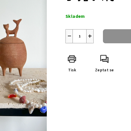
Měrná
cena:
Skladem
−
+
Tisk
Zeptat se