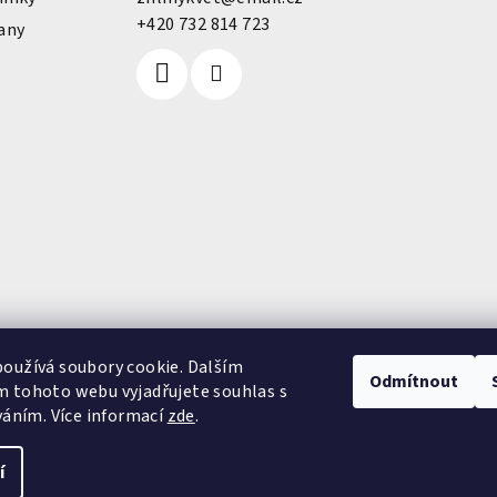
+420 732 814 723
any
oužívá soubory cookie. Dalším
Odmítnout
 tohoto webu vyjadřujete souhlas s
váním. Více informací
zde
.
í