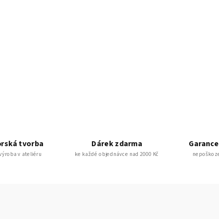
rská tvorba
Dárek zdarma
Garance
 výroba v ateliéru
ke každé objednávce nad 2000 Kč
nepoškoze