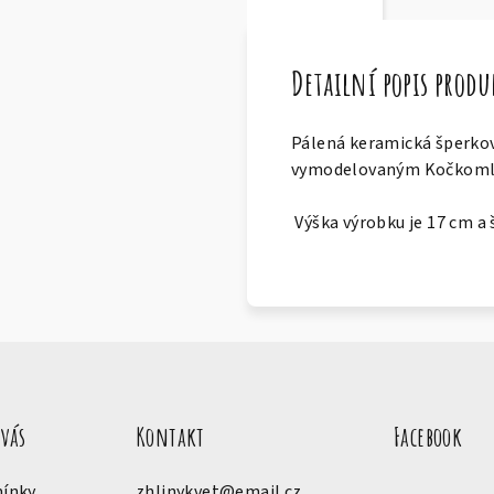
Detailní popis prod
Pálená keramická šperkov
vymodelovaným Kočkomlže
Výška výrobku je 17 cm a 
 vás
Kontakt
Facebook
ínky
zhlinykvet
@
email.cz