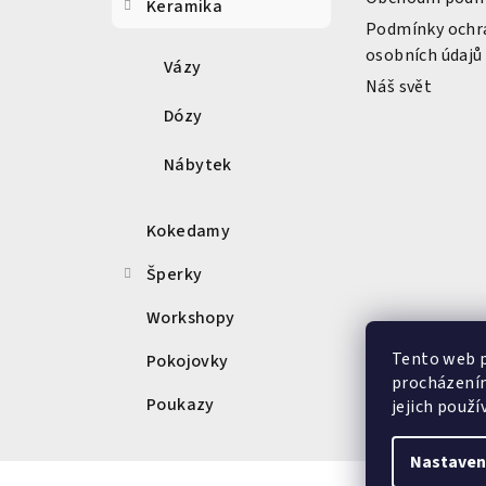
Keramika
t
Podmínky ochr
osobních údajů
í
Vázy
Náš svět
Dózy
Nábytek
Kokedamy
Šperky
Workshopy
Tento web p
Pokojovky
procházením
Poukazy
jejich použí
Nastaven