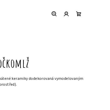
Hledat
Přihlášení
Nákupní
košík
Kočkomlž
 pálené keramiky dodekorovaná vymodelovaným
prostřed).