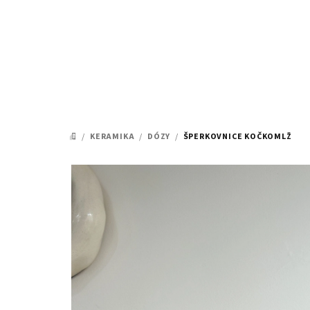
Přejít
na
obsah
/
KERAMIKA
/
DÓZY
/
ŠPERKOVNICE KOČKOMLŽ
DOMŮ