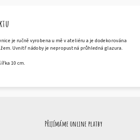
uktu
nice je ručně vyrobena u mě v ateliéru a je dodekorována
m. Uvnitř nádoby je nepropustná průhledná glazura.
šířka 10 cm.
Přijímáme online platby