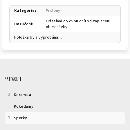
Kategorie
:
Prsteny
Odeslání do dvou dnů od zaplacení
Doručení
:
objednávky
Položka byla vyprodána…
Z
á
p
Kategorie
a
t
Keramika
í
Kokedamy
Šperky