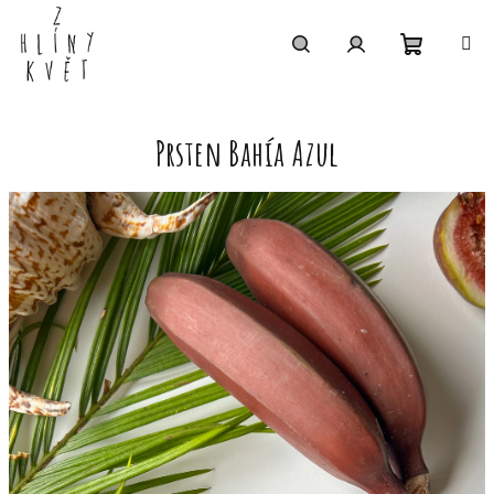
Přejít
na
obsah
Nákupní
Hledat
Přihlášení
košík
Prsten Bahía Azul