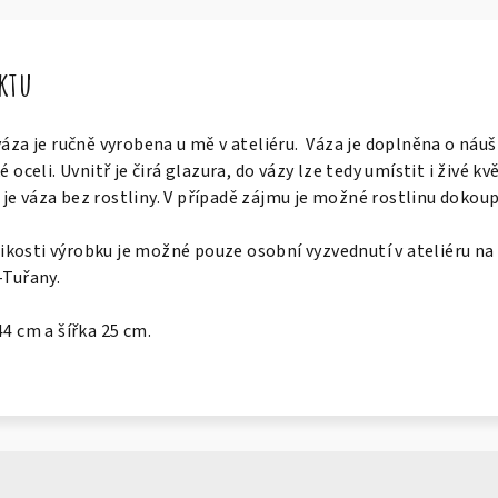
uktu
váza je ručně vyrobena u mě v ateliéru. Váza je doplněna o náuš
 oceli. Uvnitř je čirá glazura, do vázy lze tedy umístit i živé kv
e váza bez rostliny. V případě zájmu je možné rostlinu dokoup
kosti výrobku je možné pouze osobní vyzvednutí v ateliéru na
-Tuřany.
44 cm a šířka 25 cm.