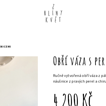
ŠNICEMI
Obří váza s p
Ručně vytvořená obří váza z pá
náušnice z pravých perel a chiru
4 200 Kč