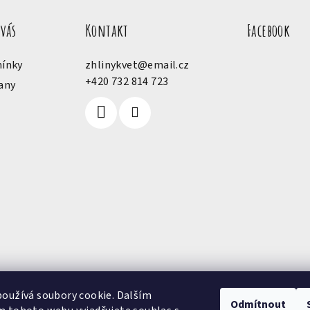
 vás
Kontakt
Facebook
ínky
zhlinykvet
@
email.cz
+420 732 814 723
any
oužívá soubory cookie. Dalším
Odmítnout