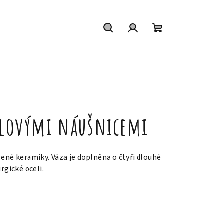
Hledat
Přihlášení
Nákupní
košík
erlovými náušnicemi
lené keramiky. Váza je doplněna o čtyři dlouhé
rgické oceli.