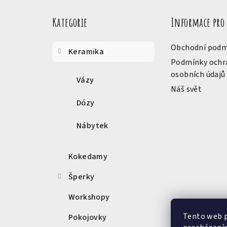
Přeskočit
á
kategorie
Kategorie
Informace pro
p
a
Obchodní podm
Keramika
t
Podmínky ochr
osobních údajů
í
Vázy
Náš svět
Dózy
Nábytek
Kokedamy
Šperky
Workshopy
Tento web p
Pokojovky