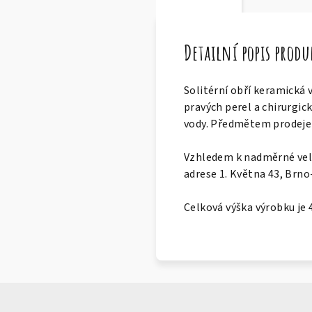
Detailní popis prod
Solitérní obří keramická 
pravých perel a chirurgické
vody. Předmětem prodeje j
Vzhledem k nadměrné veli
adrese 1. Května 43, Brno
Celková výška výrobku je 