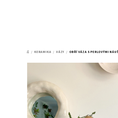
Přejít
na
obsah
/
KERAMIKA
/
VÁZY
/
OBŘÍ VÁZA S PERLOVÝMI NÁU
DOMŮ