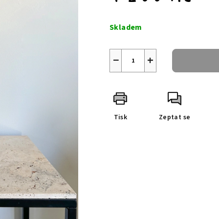
Měrná
cena:
Skladem
−
+
Tisk
Zeptat se