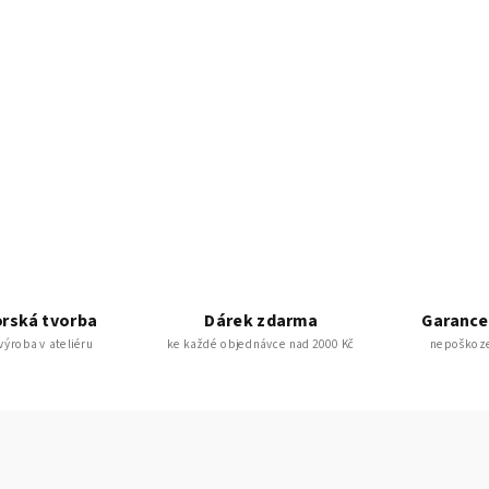
rská tvorba
Dárek zdarma
Garance
 výroba v ateliéru
ke každé objednávce nad 2000 Kč
nepoškoze