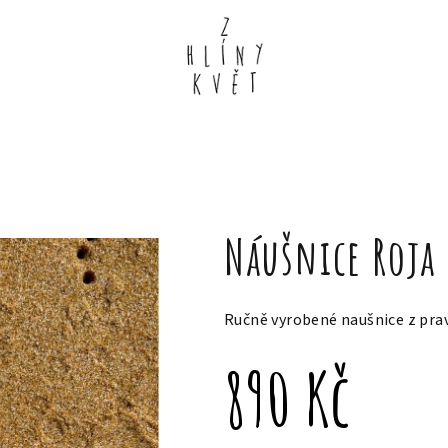
Náušnice Roja 
Ručně vyrobené naušnice z prav
890 Kč
Měrná