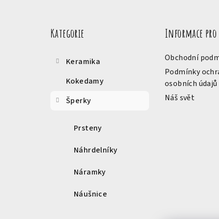
Přeskočit
á
kategorie
Kategorie
Informace pro
p
a
Obchodní podm
Keramika
t
Podmínky ochr
Kokedamy
osobních údajů
í
Náš svět
Šperky
Prsteny
Náhrdelníky
Náramky
Náušnice