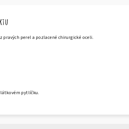
uktu
 pravých perel a pozlacené chirurgické oceli.
v látkovém pytlíčku.