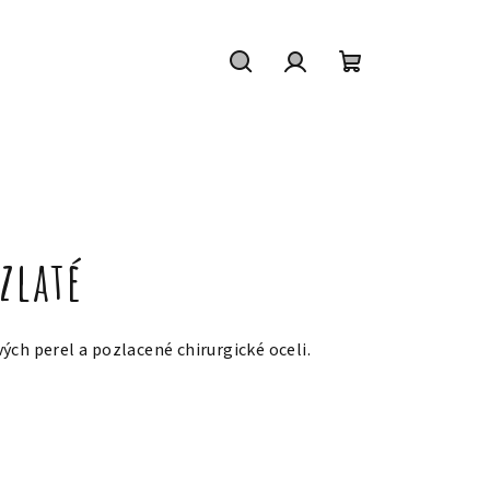
Hledat
Přihlášení
Nákupní
košík
zlaté
ých perel a pozlacené chirurgické oceli.