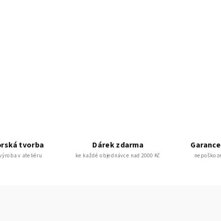
rská tvorba
Dárek zdarma
Garance
 výroba v ateliéru
ke každé objednávce nad 2000 Kč
nepoškoze