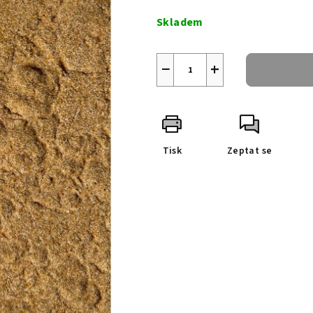
cena:
Skladem
−
+
Tisk
Zeptat se