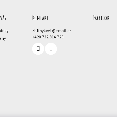
 vás
Kontakt
Facebook
ínky
zhlinykvet
@
email.cz
+420 732 814 723
any