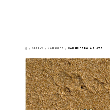
Přejít
na
obsah
/
ŠPERKY
/
NÁUŠNICE
/
NÁUŠNICE ROJA ZLATÉ
DOMŮ