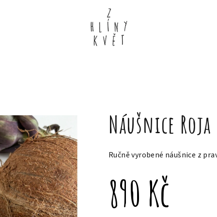
Náušnice Roja 
Ručně vyrobené náušnice z pravý
890 Kč
Měrná