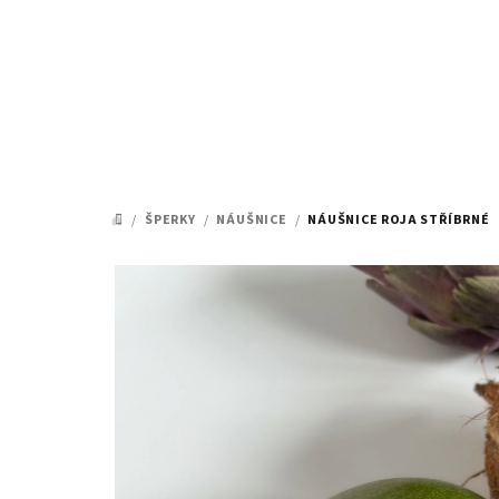
Přejít
na
obsah
/
ŠPERKY
/
NÁUŠNICE
/
NÁUŠNICE ROJA STŘÍBRNÉ
DOMŮ