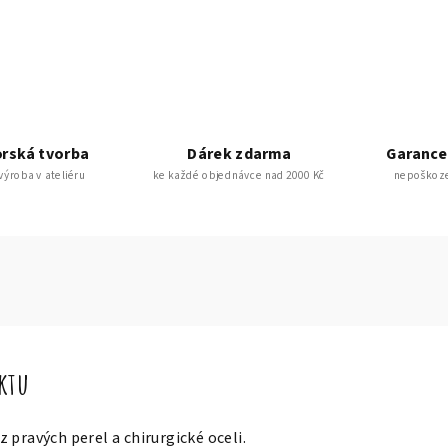
rská tvorba
Dárek zdarma
Garance
 výroba v ateliéru
ke každé objednávce nad 2000 Kč
nepoškoze
uktu
 pravých perel a chirurgické oceli.