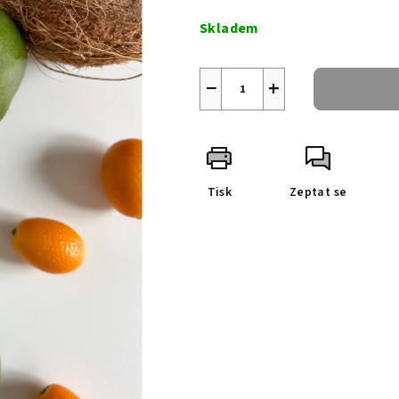
cena:
Skladem
−
+
Tisk
Zeptat se