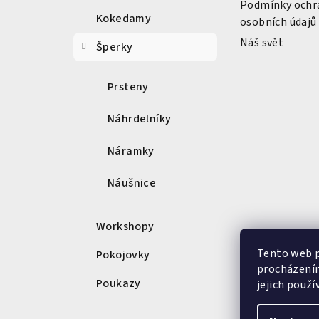
t
Podmínky ochr
Kokedamy
osobních údajů
í
Náš svět
Šperky
Prsteny
Náhrdelníky
Náramky
Náušnice
Workshopy
Tento web p
Pokojovky
procházením
Poukazy
jejich použí