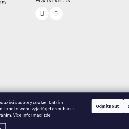
+420 732 814 723
any
oužívá soubory cookie. Dalším
Odmítnout
 tohoto webu vyjadřujete souhlas s
váním. Více informací
zde
.