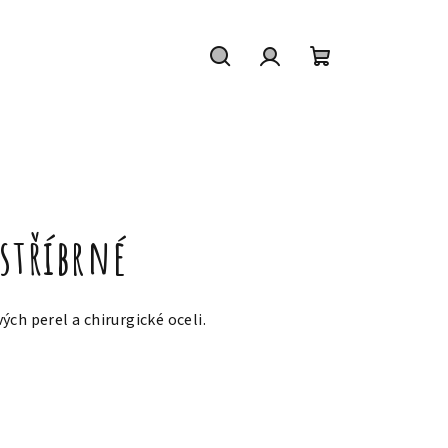
Hledat
Přihlášení
Nákupní
košík
stříbrné
ch perel a chirurgické oceli.