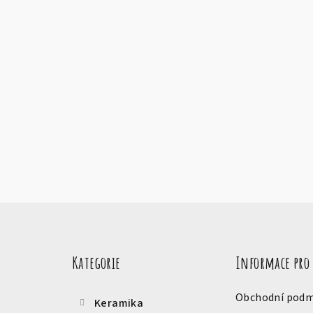
Z
Přeskočit
á
kategorie
Kategorie
Informace pro
p
a
Obchodní podm
Keramika