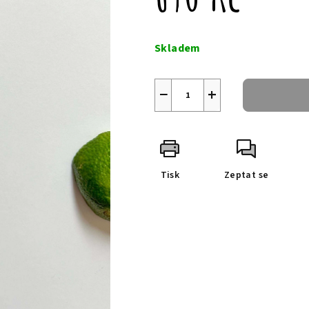
Měrná
cena:
Skladem
−
+
Tisk
Zeptat se