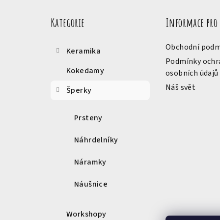
Přeskočit
á
kategorie
Kategorie
Informace pro
p
a
Obchodní podm
Keramika
t
Podmínky ochr
Kokedamy
osobních údajů
í
Náš svět
Šperky
Prsteny
Náhrdelníky
Náramky
Náušnice
Workshopy