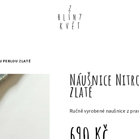
U PERLOU ZLATÉ
Náušnice Nitro
zlaté
Ručně vyrobené naušnice z prav
690 Kč