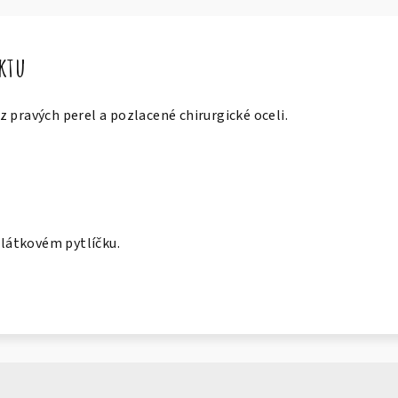
uktu
 pravých perel a pozlacené chirurgické oceli.
v látkovém pytlíčku.