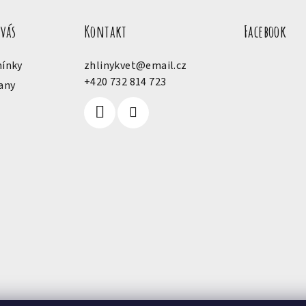
 vás
Kontakt
Facebook
ínky
zhlinykvet
@
email.cz
+420 732 814 723
any