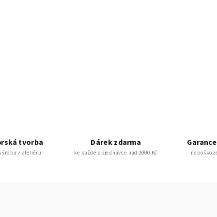
rská tvorba
Dárek zdarma
Garance
 výroba v ateliéru
ke každé objednávce nad 2000 Kč
nepoškoze