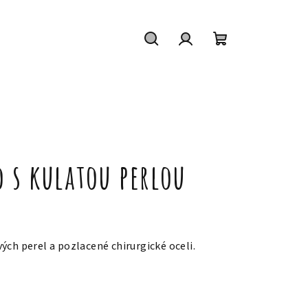
Hledat
Přihlášení
Nákupní
košík
 s kulatou perlou
ých perel a pozlacené chirurgické oceli.