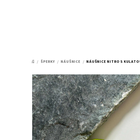
Přejít
na
obsah
/
ŠPERKY
/
NÁUŠNICE
/
NÁUŠNICE NITRO S KULATO
DOMŮ