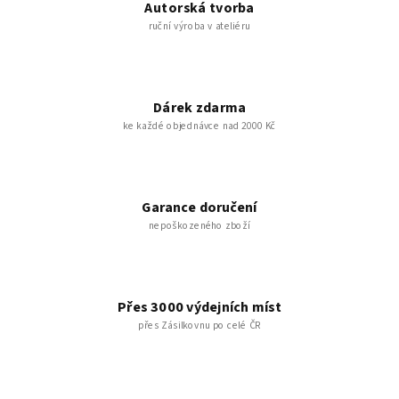
Autorská tvorba
ruční výroba v ateliéru
Dárek zdarma
ke každé objednávce nad 2000 Kč
Garance doručení
nepoškozeného zboží
Přes 3000 výdejních míst
přes Zásilkovnu po celé ČR