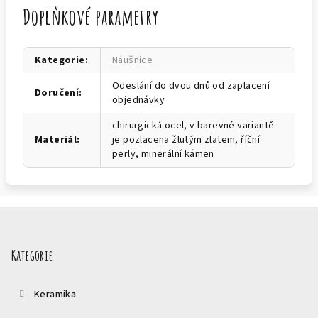
Doplňkové parametry
Kategorie
:
Náušnice
Odeslání do dvou dnů od zaplacení
Doručení
:
objednávky
chirurgická ocel, v barevné variantě
Materiál
:
je pozlacena žlutým zlatem, říční
perly, minerální kámen
Z
á
p
Kategorie
a
t
Keramika
í