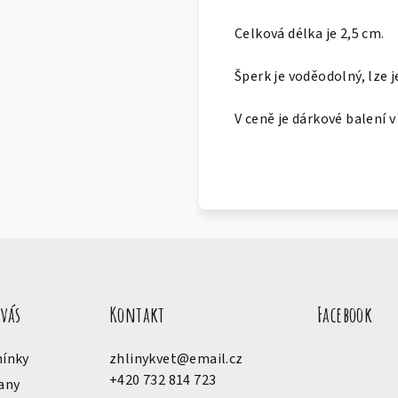
Celková délka je 2,5 cm.
Šperk je voděodolný, lze j
V ceně je dárkové balení 
 vás
Kontakt
Facebook
ínky
zhlinykvet
@
email.cz
+420 732 814 723
any