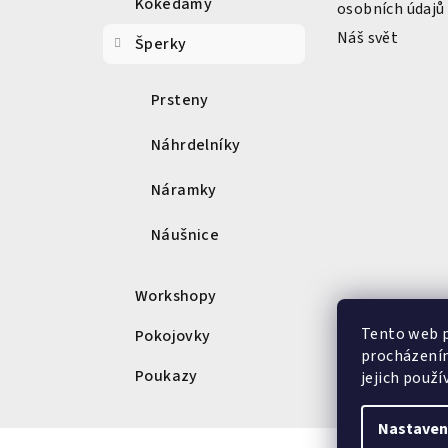
Kokedamy
osobních údajů
í
Náš svět
Šperky
Prsteny
Náhrdelníky
Náramky
Náušnice
Workshopy
Tento web p
Pokojovky
procházením
Poukazy
jejich použí
Nastaven