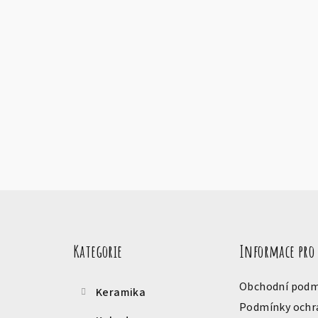
Z
Přeskočit
á
kategorie
Kategorie
Informace pro
p
a
Obchodní podm
Keramika
t
Podmínky ochr