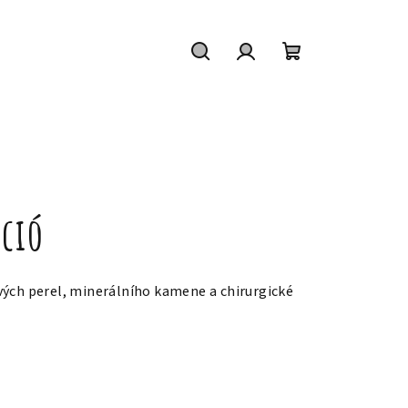
Hledat
Přihlášení
Nákupní
košík
eció
vých perel, minerálního kamene a chirurgické