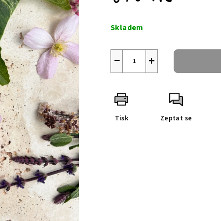
Měrná
cena:
Skladem
−
+
Tisk
Zeptat se