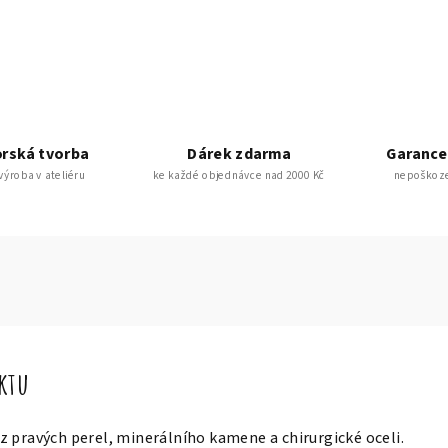
rská tvorba
Dárek zdarma
Garance
 výroba v ateliéru
ke každé objednávce nad 2000 Kč
nepoškoze
uktu
 pravých perel, minerálního kamene a chirurgické oceli.