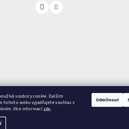
oužívá soubory cookie. Dalším
Odmítnout
 tohoto webu vyjadřujete souhlas s
váním. Více informací
zde
.
í