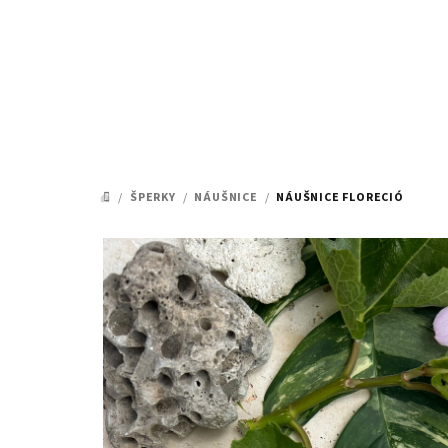
Přejít
na
obsah
/
ŠPERKY
/
NÁUŠNICE
/
NÁUŠNICE FLORECIÓ
DOMŮ