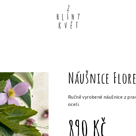
Náušnice Flor
Ručně vyrobené náušnice z pra
oceli.
890 Kč