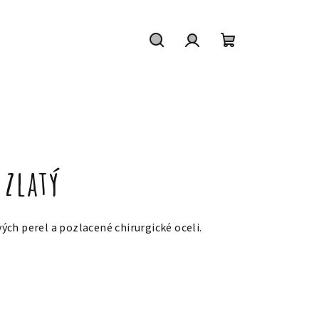
Hledat
Přihlášení
Nákupní
košík
 zlatý
ch perel a pozlacené chirurgické oceli.