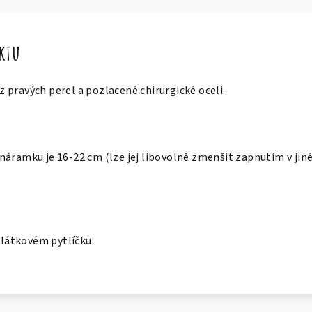
uktu
pravých perel a pozlacené chirurgické oceli.
náramku je 16-22 cm (lze jej libovolně zmenšit zapnutím v ji
v látkovém pytlíčku.