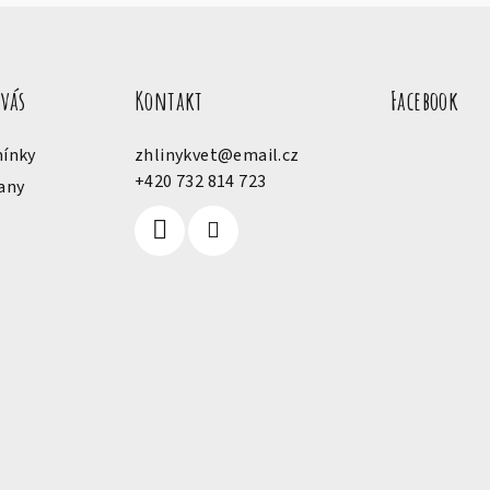
 vás
Kontakt
Facebook
ínky
zhlinykvet
@
email.cz
+420 732 814 723
any