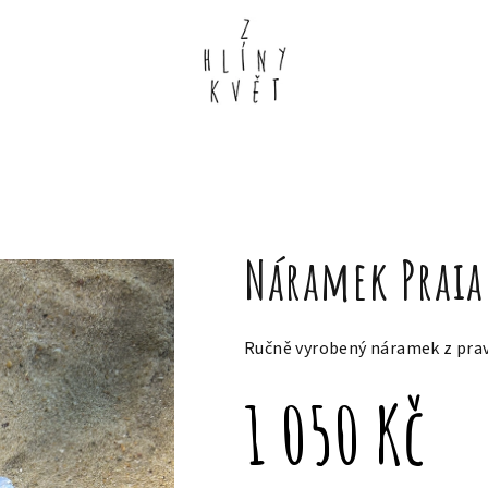
Náramek Praia
Ručně vyrobený náramek z pravý
1 050 Kč
Měrná