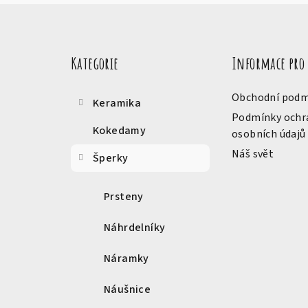
Z
Přeskočit
á
kategorie
Kategorie
Informace pro
p
a
Obchodní podm
Keramika
t
Podmínky ochr
Kokedamy
osobních údajů
í
Náš svět
Šperky
Prsteny
Náhrdelníky
Náramky
Náušnice