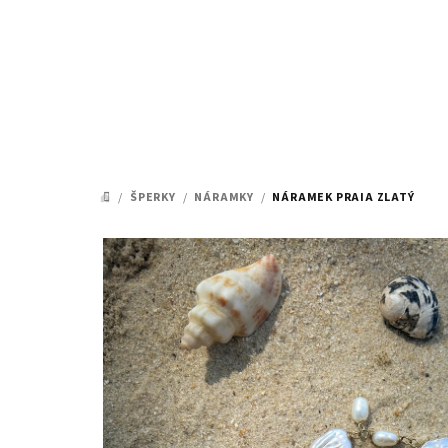
Přejít
na
obsah
/
ŠPERKY
/
NÁRAMKY
/
NÁRAMEK PRAIA ZLATÝ
DOMŮ