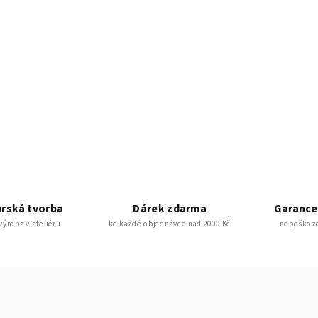
rská tvorba
Dárek zdarma
Garance
 výroba v ateliéru
ke každé objednávce nad 2000 Kč
nepoškoze