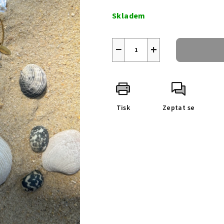
cena:
Skladem
−
+
Tisk
Zeptat se