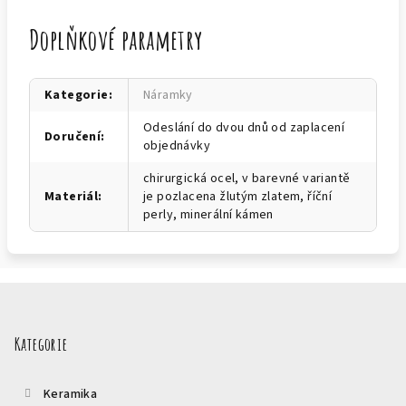
Doplňkové parametry
Kategorie
:
Náramky
Odeslání do dvou dnů od zaplacení
Doručení
:
objednávky
chirurgická ocel, v barevné variantě
Materiál
:
je pozlacena žlutým zlatem, říční
perly, minerální kámen
Z
á
p
Kategorie
a
t
Keramika