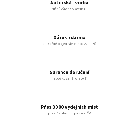
Autorská tvorba
ruční výroba v ateliéru
Dárek zdarma
ke každé objednávce nad 2000 Kč
Garance doručení
nepoškozeného zboží
Přes 3000 výdejních míst
přes Zásilkovnu po celé ČR