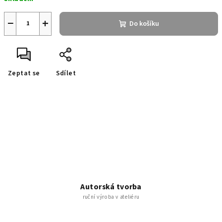
cena:
−
+
Do košíku
Zeptat se
Sdílet
Autorská tvorba
ruční výroba v ateliéru