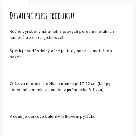
Detailní popis produktu
Ručně vyrobený náramek z pravých perel, minerálních
kamenů a z chirurgické oceli.
Šperk je voděodolný a lze jej tedy nosit i k moři či do
bazénu.
Celková maximální délka náramku je 17-22 cm (lze jej
libovolně zmenšit zapnutím v jiném očku řetízku).
V ceně je dárkové balení v látkovém pytlíčku.