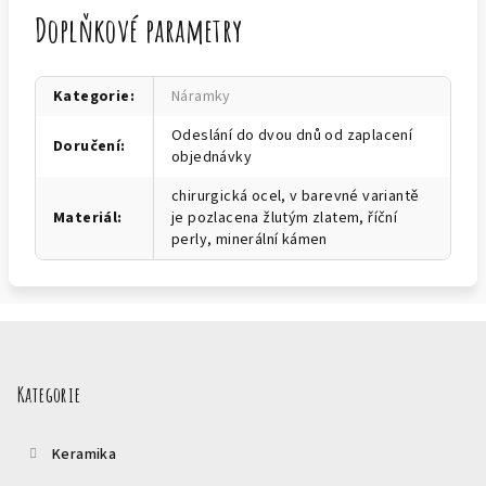
Doplňkové parametry
Kategorie
:
Náramky
Odeslání do dvou dnů od zaplacení
Doručení
:
objednávky
chirurgická ocel, v barevné variantě
Materiál
:
je pozlacena žlutým zlatem, říční
perly, minerální kámen
Z
á
p
Kategorie
a
t
Keramika