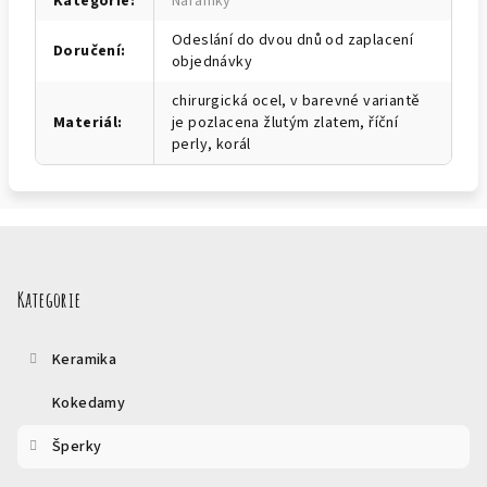
Kategorie
:
Náramky
Odeslání do dvou dnů od zaplacení
Doručení
:
objednávky
chirurgická ocel, v barevné variantě
Materiál
:
je pozlacena žlutým zlatem, říční
perly, korál
Z
á
p
Kategorie
a
t
Keramika
í
Kokedamy
Šperky