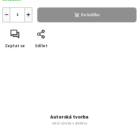
cena:
−
+
Do košíku
Zeptat se
Sdílet
Autorská tvorba
ruční výroba v ateliéru