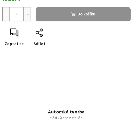
cena:
−
+
Do košíku
Zeptat se
Sdílet
Autorská tvorba
ruční výroba v ateliéru