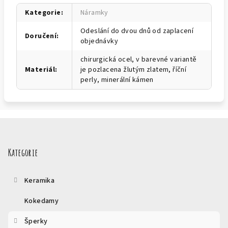
Kategorie
:
Náramky
Odeslání do dvou dnů od zaplacení
Doručení
:
objednávky
chirurgická ocel, v barevné variantě
Materiál
:
je pozlacena žlutým zlatem, říční
perly, minerální kámen
Z
á
p
Kategorie
a
t
Keramika
í
Kokedamy
Šperky