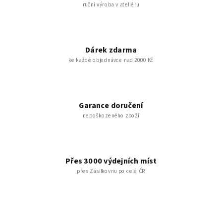
ruční výroba v ateliéru
Dárek zdarma
ke každé objednávce nad 2000 Kč
Garance doručení
nepoškozeného zboží
Přes 3000 výdejních míst
přes Zásilkovnu po celé ČR