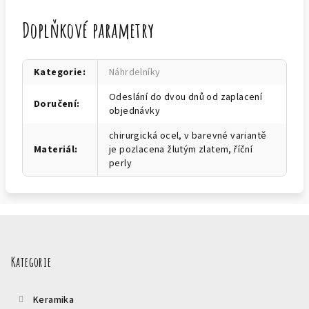
Doplňkové parametry
Kategorie
:
Náhrdelníky
Odeslání do dvou dnů od zaplacení
Doručení
:
objednávky
chirurgická ocel, v barevné variantě
Materiál
:
je pozlacena žlutým zlatem, říční
perly
Z
á
p
Kategorie
a
t
Keramika