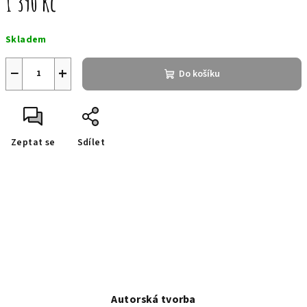
1 390 Kč
Měrná
Skladem
cena:
−
+
Do košíku
Zeptat se
Sdílet
Autorská tvorba