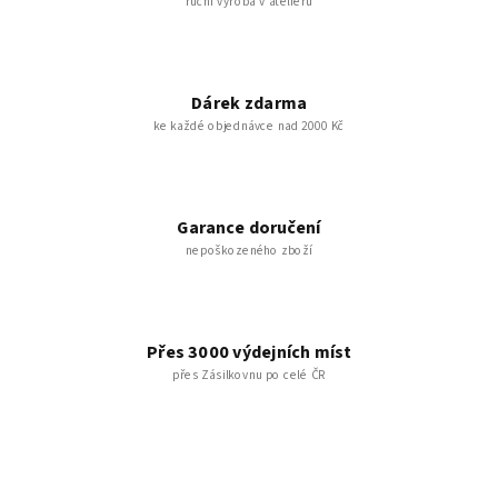
ruční výroba v ateliéru
Dárek zdarma
ke každé objednávce nad 2000 Kč
Garance doručení
nepoškozeného zboží
Přes 3000 výdejních míst
přes Zásilkovnu po celé ČR