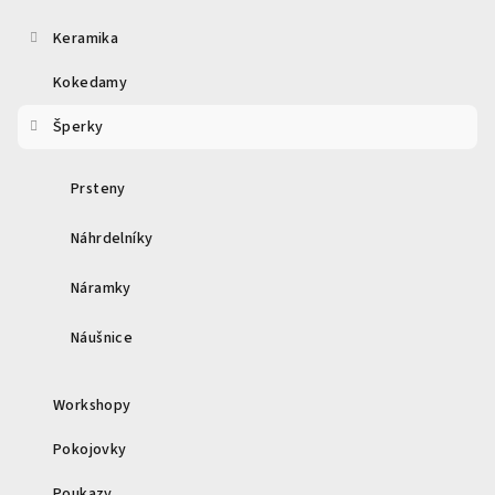
a
t
Keramika
í
Kokedamy
Šperky
Prsteny
Náhrdelníky
Náramky
Náušnice
Workshopy
Pokojovky
Poukazy