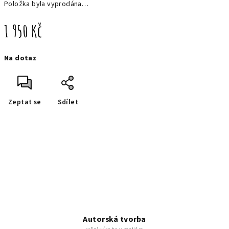
Položka byla vyprodána…
1 950 Kč
Měrná
Na dotaz
cena:
Zeptat se
Sdílet
Autorská tvorba