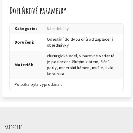
Doplňkové parametry
Kategorie
:
Náhrdelníky
Odeslání do dvou dnů od zaplacení
Doručení
:
objednávky
chirurgická ocel, v barevné variantě
je pozlacena žlutým zlatem, říční
Materiál
:
perly, minerální kámen, mušle, sklo,
keramika
Položka byla vyprodána…
Z
á
p
Kategorie