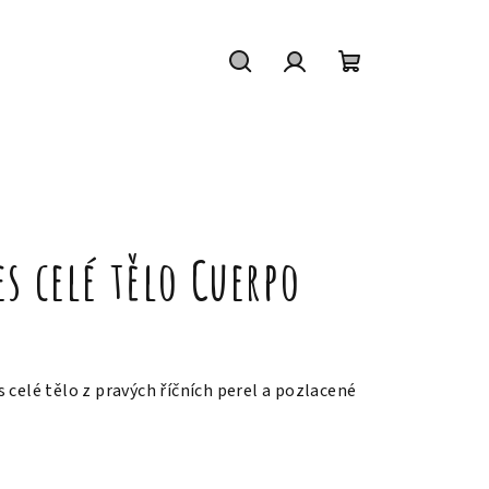
Hledat
Přihlášení
Nákupní
košík
s celé tělo Cuerpo
 celé tělo z pravých říčních perel a pozlacené