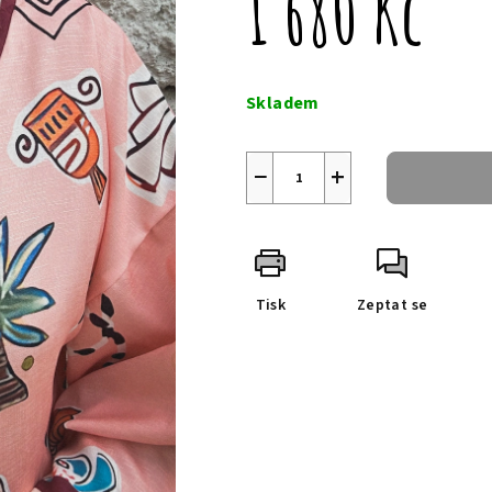
1 680 Kč
Měrná
cena:
Skladem
−
+
Tisk
Zeptat se