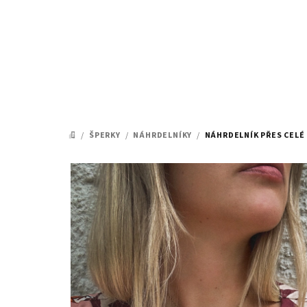
Přejít
na
obsah
/
ŠPERKY
/
NÁHRDELNÍKY
/
NÁHRDELNÍK PŘES CELÉ
DOMŮ