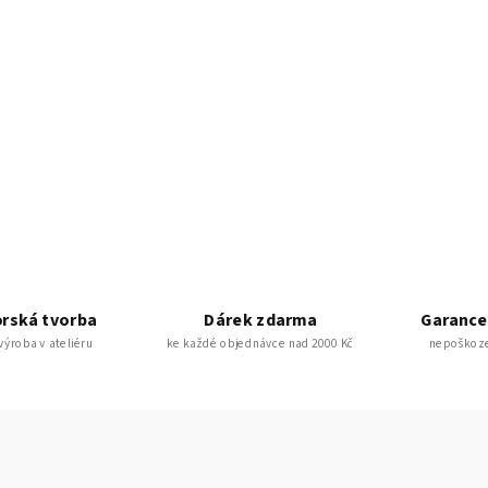
rská tvorba
Dárek zdarma
Garance
 výroba v ateliéru
ke každé objednávce nad 2000 Kč
nepoškoze