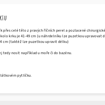
uktu
 přes celé tělo z pravých říčních perel a pozlacené chirurgick
okolo krku je 41-49 cm (u náhrdelníku lze puzetkou upravovat d
94 cm (taktéž lze puzetkou upravit délku)
ej tedy nosit například u moře či do bazénu.
v látkovém pytlíčku.