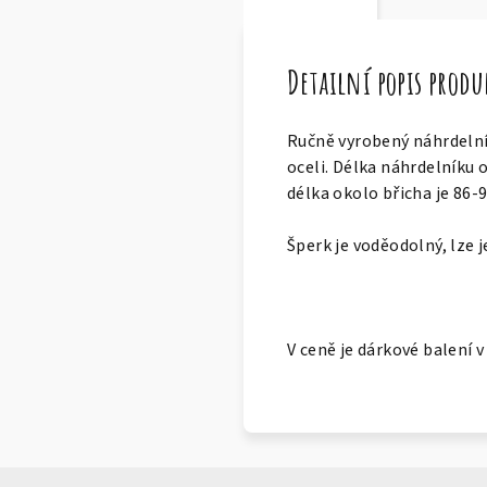
Detailní popis prod
Ručně vyrobený náhrdelník
oceli. Délka náhrdelníku 
délka okolo břicha je 86-
Šperk je voděodolný, lze j
V ceně je dárkové balení 