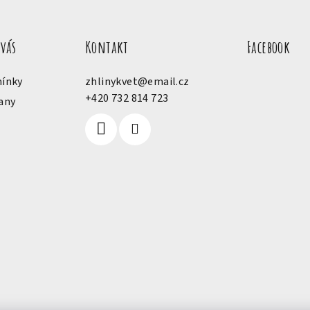
 vás
Kontakt
Facebook
ínky
zhlinykvet
@
email.cz
+420 732 814 723
any