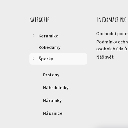
Přeskočit
á
kategorie
Kategorie
Informace pro
p
a
Obchodní podm
Keramika
t
Podmínky ochr
Kokedamy
osobních údajů
í
Náš svět
Šperky
Prsteny
Náhrdelníky
Náramky
Náušnice