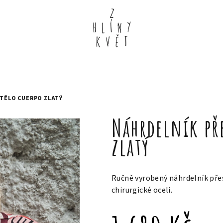
 TĚLO CUERPO ZLATÝ
Náhrdelník pře
zlatý
Ručně vyrobený náhrdelník přes
chirurgické oceli.