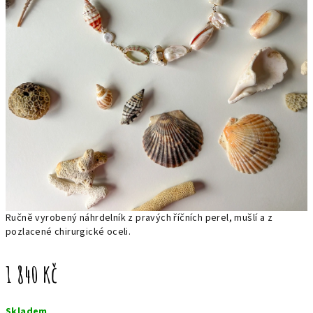
Ručně vyrobený náhrdelník z pravých říčních perel, mušlí a z
pozlacené chirurgické oceli.
1 840 Kč
Měrná
Skladem