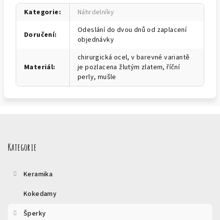
Kategorie
:
Náhrdelníky
Odeslání do dvou dnů od zaplacení
Doručení
:
objednávky
chirurgická ocel, v barevné variantě
Materiál
:
je pozlacena žlutým zlatem, říční
perly, mušle
Z
á
p
Kategorie
a
t
Keramika
í
Kokedamy
Šperky