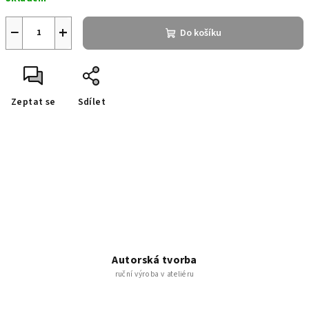
cena:
−
+
Do košíku
Zeptat se
Sdílet
Autorská tvorba
ruční výroba v ateliéru