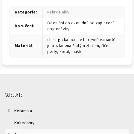
Kategorie
:
Náhrdelníky
Odeslání do dvou dnů od zaplacení
Doručení
:
objednávky
chirurgická ocel, v barevné variantě
Materiál
:
je pozlacena žlutým zlatem, říční
perly, korál, mušle
Z
á
p
Kategorie
a
t
Keramika
í
Kokedamy