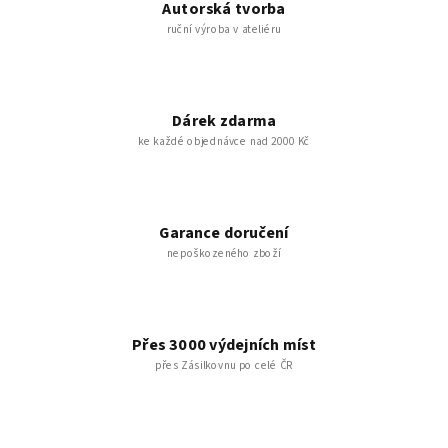
Autorská tvorba
ruční výroba v ateliéru
Dárek zdarma
ke každé objednávce nad 2000 Kč
Garance doručení
nepoškozeného zboží
Přes 3000 výdejních míst
přes Zásilkovnu po celé ČR