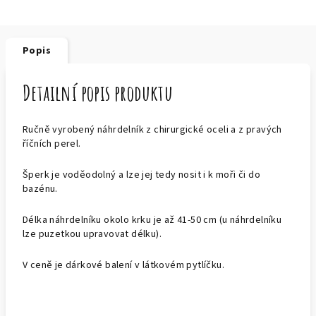
Popis
Detailní popis produktu
Ručně vyrobený náhrdelník z chirurgické oceli a z pravých
říčních perel.
Šperk je voděodolný a lze jej tedy nosit i k moři či do
bazénu.
Délka náhrdelníku okolo krku je až 41-50 cm (u náhrdelníku
lze puzetkou upravovat délku).
V ceně je dárkové balení v látkovém pytlíčku.