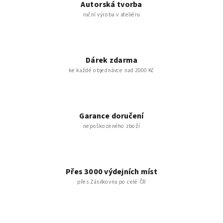
Autorská tvorba
ruční výroba v ateliéru
Dárek zdarma
ke každé objednávce nad 2000 Kč
Garance doručení
nepoškozeného zboží
Přes 3000 výdejních míst
přes Zásilkovnu po celé ČR