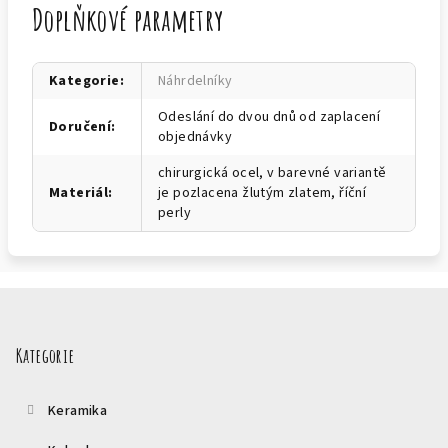
Doplňkové parametry
Kategorie
:
Náhrdelníky
Odeslání do dvou dnů od zaplacení
Doručení
:
objednávky
chirurgická ocel, v barevné variantě
Materiál
:
je pozlacena žlutým zlatem, říční
perly
Z
á
p
Kategorie
a
t
Keramika
í