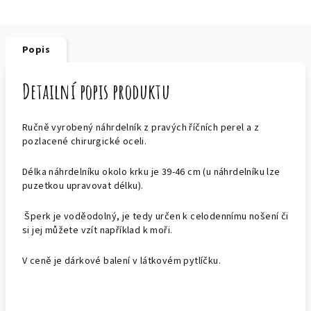
Popis
Detailní popis produktu
Ručně vyrobený náhrdelník z pravých říčních perel a z
pozlacené chirurgické oceli.
Délka náhrdelníku okolo krku je 39-46 cm (u náhrdelníku lze
puzetkou upravovat délku).
Šperk je voděodolný, je tedy určen k celodennímu nošení či
si jej můžete vzít například k moři.
V ceně je dárkové balení v látkovém pytlíčku.