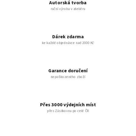
Autorská tvorba
ruční výroba v ateliéru
Dárek zdarma
ke každé objednávce nad 2000 Kč
Garance doručení
nepoškozeného zboží
Přes 3000 výdejních míst
přes Zásilkovnu po celé ČR