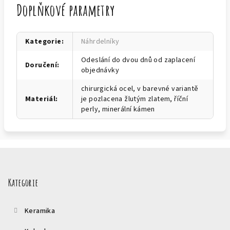
Doplňkové parametry
Kategorie
:
Náhrdelníky
Odeslání do dvou dnů od zaplacení
Doručení
:
objednávky
chirurgická ocel, v barevné variantě
Materiál
:
je pozlacena žlutým zlatem, říční
perly, minerální kámen
Z
á
p
Kategorie
a
t
Keramika
í