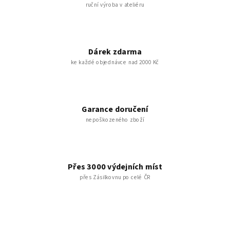
ruční výroba v ateliéru
Dárek zdarma
ke každé objednávce nad 2000 Kč
Garance doručení
nepoškozeného zboží
Přes 3000 výdejních míst
přes Zásilkovnu po celé ČR