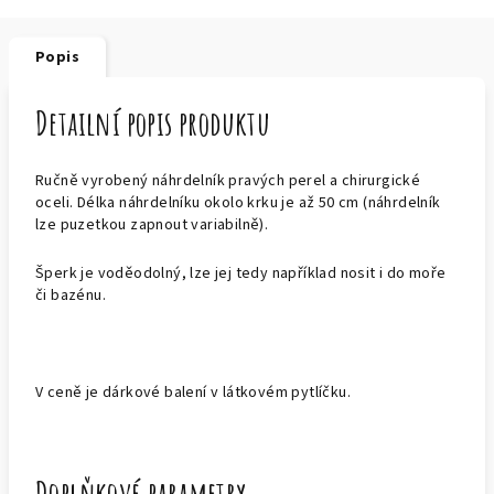
Popis
Detailní popis produktu
Ručně vyrobený náhrdelník pravých perel a chirurgické
oceli. Délka náhrdelníku okolo krku je až 50 cm (náhrdelník
lze puzetkou zapnout variabilně).
Šperk je voděodolný, lze jej tedy například nosit i do moře
či bazénu.
V ceně je dárkové balení v látkovém pytlíčku.
Doplňkové parametry