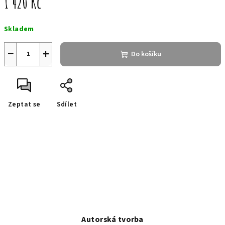
1 420 Kč
Měrná
Skladem
cena:
−
+
Do košíku
Zeptat se
Sdílet
Autorská tvorba