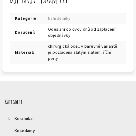
Kategorie
:
Náhrdelníky
Odeslání do dvou dnů od zaplacení
Doručení
:
objednávky
chirurgická ocel, v barevné variantě
Materiál
:
je pozlacena žlutým zlatem, říční
perly
Z
á
p
Kategorie
a
t
Keramika
í
Kokedamy