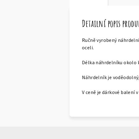
Detailní popis prod
Ručně vyrobený náhrdelník
oceli.
Délka náhrdelníku okolo k
Náhrdelník je voděodolný,
V ceně je dárkové balení 