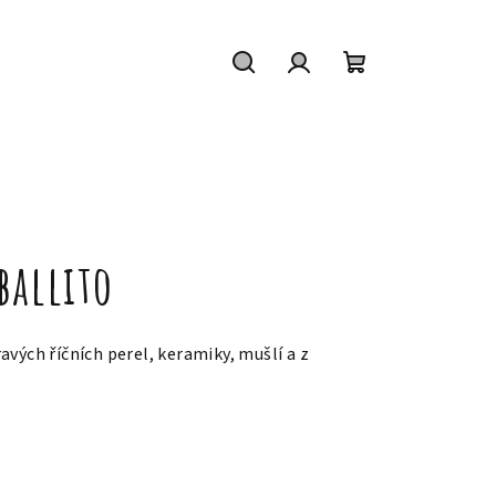
Hledat
Přihlášení
Nákupní
košík
ballito
vých říčních perel, keramiky, mušlí a z