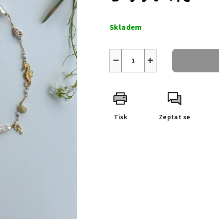
Měrná
cena:
Skladem
−
+
Tisk
Zeptat se