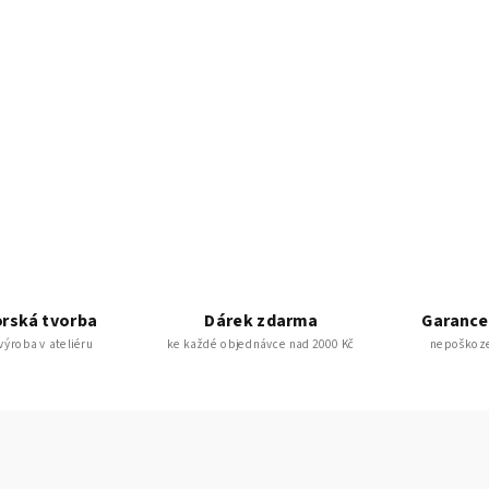
rská tvorba
Dárek zdarma
Garance
 výroba v ateliéru
ke každé objednávce nad 2000 Kč
nepoškoze