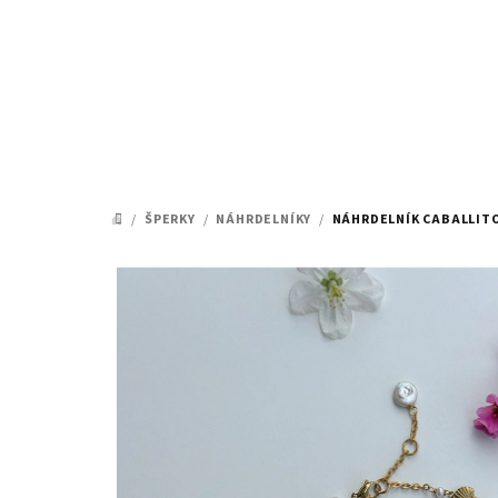
Přejít
na
obsah
/
ŠPERKY
/
NÁHRDELNÍKY
/
NÁHRDELNÍK CABALLIT
DOMŮ