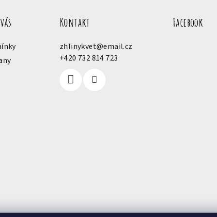
 vás
Kontakt
Facebook
ínky
zhlinykvet
@
email.cz
+420 732 814 723
any