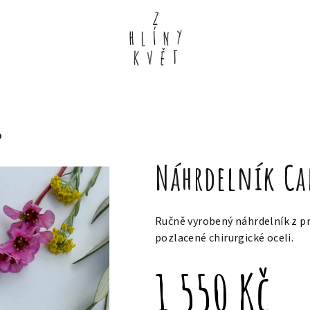
O
Náhrdelník Ca
Ručně vyrobený náhrdelník z pra
pozlacené chirurgické oceli.
1 550 Kč