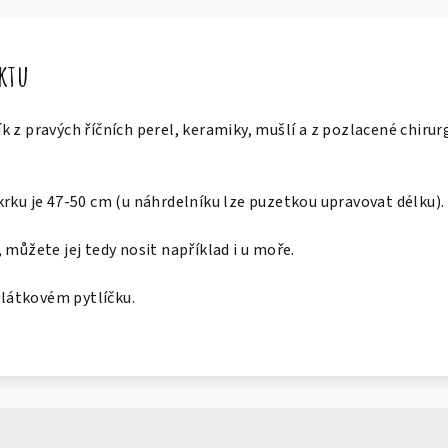
uktu
 z pravých říčních perel, keramiky, mušlí a z pozlacené chirur
rku je 47-50 cm (u náhrdelníku lze puzetkou upravovat délku).
 můžete jej tedy nosit například i u moře.
v látkovém pytlíčku.