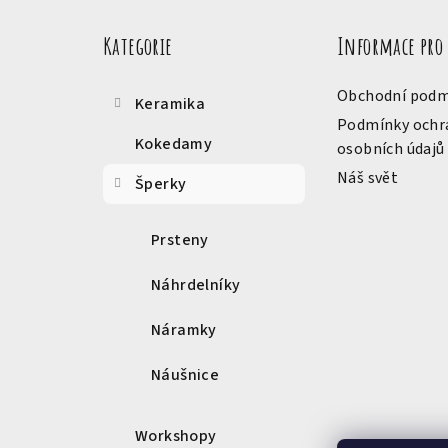
Přeskočit
á
kategorie
Kategorie
Informace pro
p
a
Obchodní podm
Keramika
t
Podmínky ochr
Kokedamy
osobních údajů
í
Náš svět
Šperky
Prsteny
Náhrdelníky
Náramky
Náušnice
Workshopy