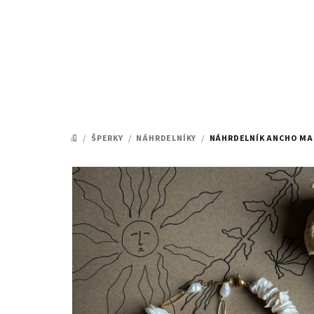
Přejít
na
obsah
/
ŠPERKY
/
NÁHRDELNÍKY
/
NÁHRDELNÍK ANCHO MA
DOMŮ