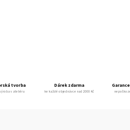
rská tvorba
Dárek zdarma
Garance
 výroba v ateliéru
ke každé objednávce nad 2000 Kč
nepoškoze