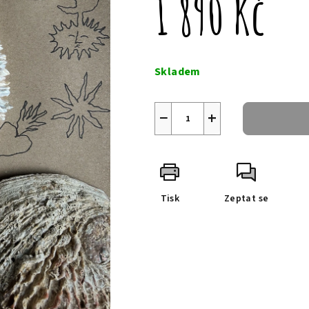
1 890 Kč
Měrná
cena:
Skladem
−
+
Tisk
Zeptat se