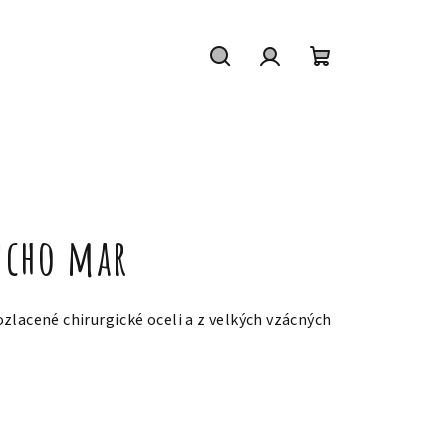
Hledat
Přihlášení
Nákupní
košík
ncho mar
zlacené chirurgické oceli a z velkých vzácných