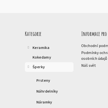
Z
Přeskočit
á
kategorie
Kategorie
Informace pro
p
a
Obchodní podm
Keramika
t
Podmínky ochr
Kokedamy
osobních údajů
í
Náš svět
Šperky
Prsteny
Náhrdelníky
Náramky