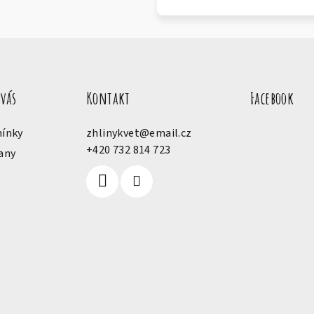
 vás
Kontakt
Facebook
ínky
zhlinykvet
@
email.cz
+420 732 814 723
any