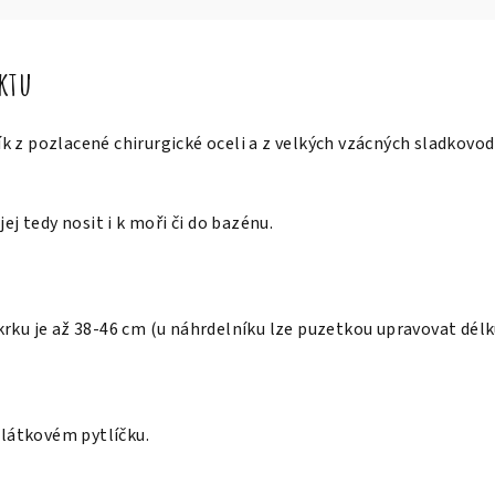
uktu
 z pozlacené chirurgické oceli a z velkých vzácných sladkovo
jej tedy nosit i k moři či do bazénu.
rku je až 38-46 cm (u náhrdelníku lze puzetkou upravovat délk
v látkovém pytlíčku.