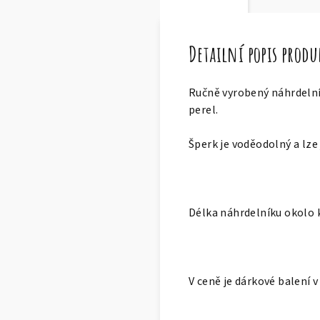
Detailní popis prod
Ručně vyrobený náhrdelník
perel.
Šperk je voděodolný a lze 
Délka náhrdelníku okolo k
V ceně je dárkové balení 