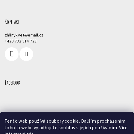
Kontakt
zhlinykvet
@
email.cz
+420 732 814 723
Facebook
Přijímáme online platby
Tento web používá soubory cookie. Dalším procházením
tohoto webu vyjadřujete souhlas s jejich používáním. Více