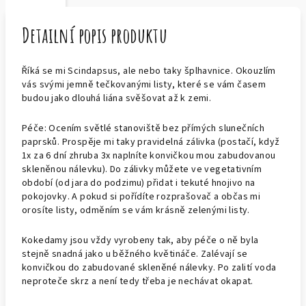
Detailní popis produktu
Říká se mi Scindapsus, ale nebo taky šplhavnice. Okouzlím
vás svými jemně tečkovanými listy, které se vám časem
budou jako dlouhá liána svěšovat až k zemi.
Péče: Ocením světlé stanoviště bez přímých slunečních
paprsků. Prospěje mi taky pravidelná zálivka (postačí, když
1x za 6 dní zhruba 3x naplníte konvičkou mou zabudovanou
skleněnou nálevku). Do zálivky můžete ve vegetativním
období (od jara do podzimu) přidat i tekuté hnojivo na
pokojovky. A pokud si pořídíte rozprašovač a občas mi
orosíte listy, odměním se vám krásně zelenými listy.
Kokedamy jsou vždy vyrobeny tak, aby péče o ně byla
stejně snadná jako u běžného květináče. Zalévají se
konvičkou do zabudované skleněné nálevky. Po zalití voda
neproteče skrz a není tedy třeba je nechávat okapat.