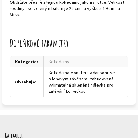
Obdržíte přesně stejnou kokedamu jako na fotce. Velikost
rostliny i se zeleným balem je 22 cm na výšku a 19 cm na
šířku.
Doplňkové parametry
Kategorie
:
Kokedamy
Kokedama Monstera Adansonii se
silonovým závěsem, zabudovaná
Obsahuje
:
vyjímatelná skleněná nálevka pro
zalévání konvičkou
Z
á
p
Kategorie