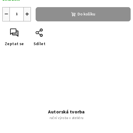
cena:
−
+
Do košíku
Zeptat se
Sdílet
Autorská tvorba
ruční výroba v ateliéru