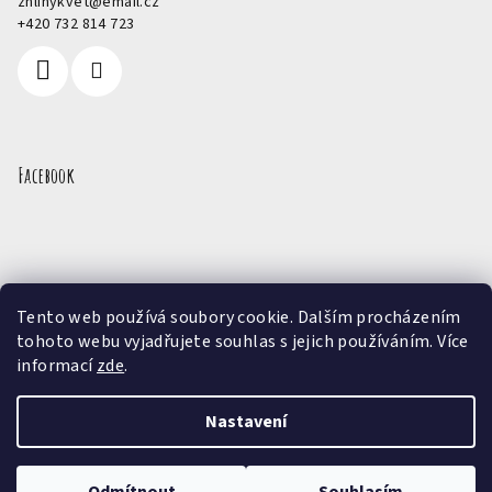
zhlinykvet
@
email.cz
+420 732 814 723
Facebook
Přijímáme online platby
Tento web používá soubory cookie. Dalším procházením
tohoto webu vyjadřujete souhlas s jejich používáním. Více
informací
zde
.
Nastavení
Copyright 2026
Z hlíny květ
. Všechna práva vyhrazena.
Upravit nastavení cookies