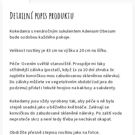
Detailní popis produktu
Kokedama s nenáročným sukulentem Adenium Obesum
bude ozdobou každého pokoje.
Velikost rostliny je 43 cm na výšku a 20 cm na šířku.
Péče: Ocením světlé stanoviště. Prospěje mi taky
střídmější zálivka (postačí, když 1x za 10 dní zhruba 3x
naplníte konvičkou mou zabudovanou skleněnou nálevku).
Do zálivky můžete ve vegetativním období (od jara do
podzimu) přidat i tekuté hnojivo na kaktusy a sukulenty.
Kokedamy jsou vždy vyrobeny tak, aby péče o ně byla
stejně snadná jako u běžného květináče. Zalévají se
konvičkou do zabudované skleněné nálevky. Po zalití voda
neproteče skrz a není tedy třeba je nechávat okapat.
Obdržíte přesně stejnou rostlinu jako na fotce.