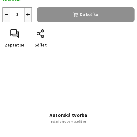
cena:
−
+
Do košíku
Zeptat se
Sdílet
Autorská tvorba
ruční výroba v ateliéru