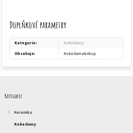
Doplňkové parametry
Kategorie
:
Kokedamy
Obsahuje
:
Kokedama&nbsp
Z
á
p
Kategorie
a
t
Keramika
í
Kokedamy