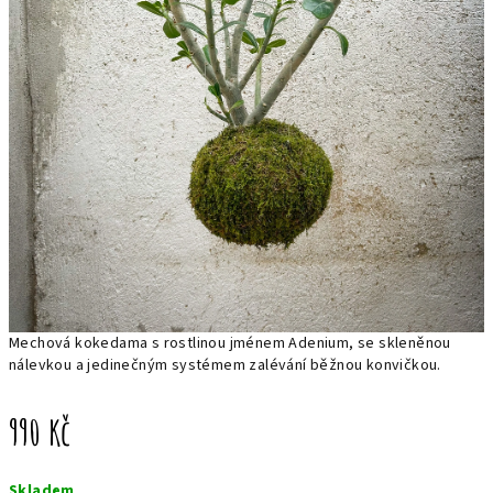
Mechová kokedama s rostlinou jménem Adenium, se skleněnou
nálevkou a jedinečným systémem zalévání běžnou konvičkou.
990 Kč
Měrná
Skladem