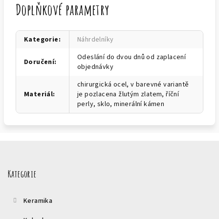
Doplňkové parametry
Kategorie
:
Náhrdelníky
Odeslání do dvou dnů od zaplacení
Doručení
:
objednávky
chirurgická ocel, v barevné variantě
Materiál
:
je pozlacena žlutým zlatem, říční
perly, sklo, minerální kámen
Z
á
p
Kategorie
a
t
Keramika
í