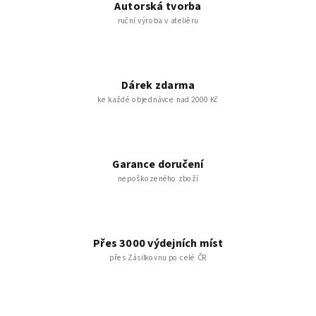
Autorská tvorba
ruční výroba v ateliéru
Dárek zdarma
ke každé objednávce nad 2000 Kč
Garance doručení
nepoškozeného zboží
Přes 3000 výdejních míst
přes Zásilkovnu po celé ČR